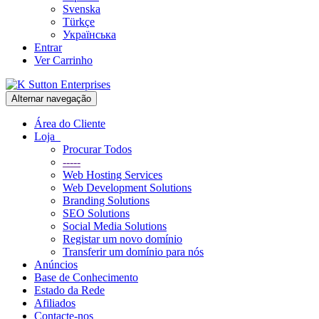
Svenska
Türkçe
Українська
Entrar
Ver Carrinho
Alternar navegação
Área do Cliente
Loja
Procurar Todos
-----
Web Hosting Services
Web Development Solutions
Branding Solutions
SEO Solutions
Social Media Solutions
Registar um novo domínio
Transferir um domínio para nós
Anúncios
Base de Conhecimento
Estado da Rede
Afiliados
Contacte-nos