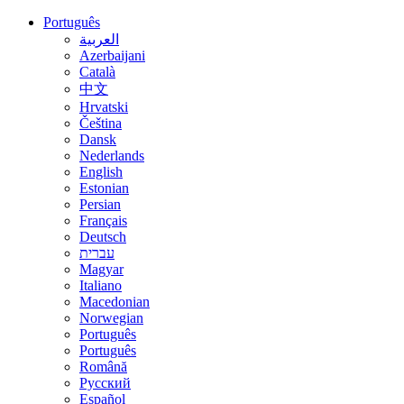
Português
العربية
Azerbaijani
Català
中文
Hrvatski
Čeština
Dansk
Nederlands
English
Estonian
Persian
Français
Deutsch
עברית
Magyar
Italiano
Macedonian
Norwegian
Português
Português
Română
Русский
Español