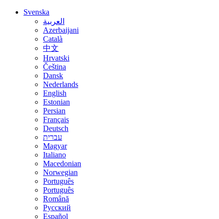
Svenska
العربية
Azerbaijani
Català
中文
Hrvatski
Čeština
Dansk
Nederlands
English
Estonian
Persian
Français
Deutsch
עברית
Magyar
Italiano
Macedonian
Norwegian
Português
Português
Română
Русский
Español